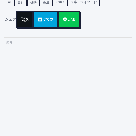
AI
会計
税務
監査
KSK2
マネーフォワード
シェア
X
はてブ
LINE
広告