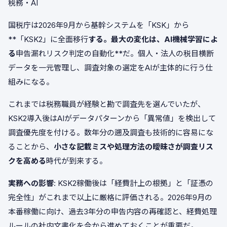
税務・AI
国税庁は2026年9月から基幹システムを「KSK」から
**「KSK2」に全面移行
する。最大の変化は、AI機械学習によ
る
申告漏れリスク判定の自動化**だ。個人・法人の税目横断
データを一元管理し、調査対象の選定をAIが主体的に行う仕
組みになる。
これまでは税務職員が経験と勘で調査先を選んでいたが、
KSK2導入後はAIがデータパターンから「異常値」を検出して
調査優先度を付ける。数年分の遡及調査も技術的に容易にな
ることから、
小さな記載ミスや処理方法の曖昧さが調査リス
クを高める
時代が到来する。
実務への影響
: KSK2稼働後は「経費計上の根拠」と「証憑の
完全性」がこれまで以上に厳格に評価される。2026年9月の
本番稼働に向け、過去3年分の申告内容の再確認と、経費処理
ルールの社内文書化を今から進めておくことが重要だ。