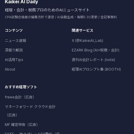
Kaikei AI Daily
経理・会計・税務プロのためのAIニュースサイト
CPA試験合格者の編集方針で運営 / AI自動生成・毎朝5:30更新 / 全記事無料
コンテンツ
関連サービス
ニュース速報
X (@KaikeiAI_Lab)
深掘り解説
EZARK Blog (AI×税務・会計)
AI活用Tips
週刊AI会計レポート (note)
About
経理AIプロンプト集 (BOOTH)
おすすめ経理ソフト
freee会計（広告）
マネーフォワード クラウド会計
（広告）
MF 確定申告（広告）