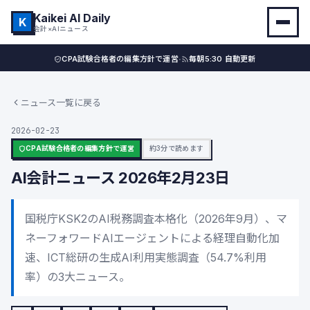
Kaikei AI Daily
K
会計×AIニュース
·
CPA試験合格者の編集方針で運営
毎朝5:30 自動更新
ニュース一覧に戻る
2026-02-23
CPA試験合格者の編集方針で運営
約3分で読めます
AI会計ニュース 2026年2月23日
国税庁KSK2のAI税務調査本格化（2026年9月）、マ
ネーフォワードAIエージェントによる経理自動化加
速、ICT総研の生成AI利用実態調査（54.7%利用
率）の3大ニュース。