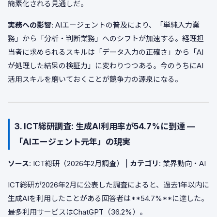
簡素化される見通しだ。
実務への影響
: AIエージェントの普及により、「単純入力業
務」から「分析・判断業務」へのシフトが加速する。経理担
当者に求められるスキルは「データ入力の正確さ」から「AI
が処理した結果の検証力」に変わりつつある。今のうちにAI
活用スキルを磨いておくことが競争力の源泉になる。
3. ICT総研調査: 生成AI利用率が54.7%に到達 —
「AIエージェント元年」の現実
ソース
: ICT総研（2026年2月調査） |
カテゴリ
: 業界動向・AI
ICT総研が2026年2月に公表した調査によると、過去1年以内に
生成AIを利用したことがある回答者は**54.7%**に達した。
最多利用サービスはChatGPT（36.2%）。