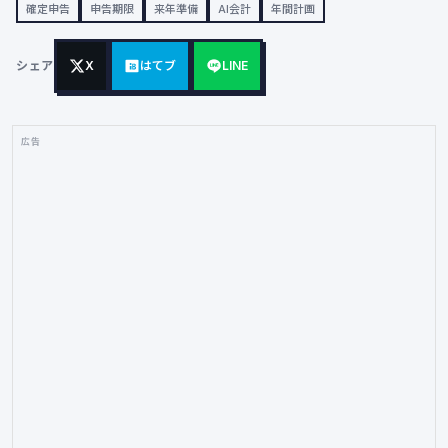
確定申告
申告期限
来年準備
AI会計
年間計画
シェア
X
はてブ
LINE
広告