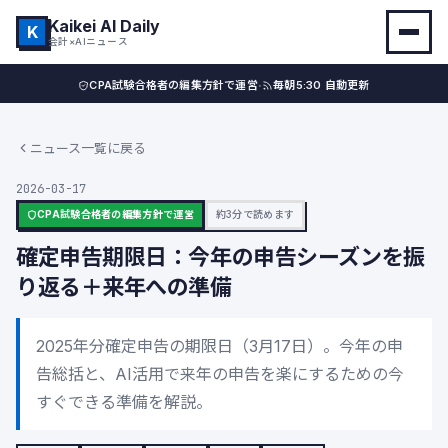
Kaikei AI Daily
K
会計×AIニュース
·
CPA試験合格者の編集方針で運営
毎朝5:30 自動更新
ニュース一覧に戻る
2026-03-17
CPA試験合格者の編集方針で運営
約3分で読めます
確定申告期限日：今年の申告シーズンを振
り返る＋来年への準備
2025年分確定申告の期限日（3月17日）。今年の申
告総括と、AI活用で来年の申告を楽にするための今
すぐできる準備を解説。