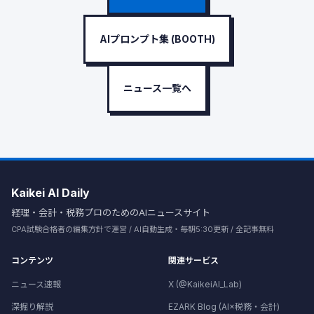
AIプロンプト集 (BOOTH)
ニュース一覧へ
Kaikei AI Daily
経理・会計・税務プロのためのAIニュースサイト
CPA試験合格者の編集方針で運営 / AI自動生成・毎朝5:30更新 / 全記事無料
コンテンツ
関連サービス
ニュース速報
X (@KaikeiAI_Lab)
深掘り解説
EZARK Blog (AI×税務・会計)