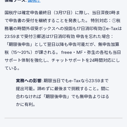
情報ソース
:
国税庁
国税庁は確定申告最終日（3月17日）に際し、当日深夜0時ま
で申告書の受付を継続することを発表した。 特別対応：①税
務署の時間外収受ボックスへの投函も17日消印有効②e-Taxは
23:59まで受付③郵送は17日消印有効 申告を忘れた場合：
「期限後申告」として翌日以降も申告可能だが、無申告加算
税（15〜20%）が課される。 freee・MF・弥生の各社も当日
サポート体制を強化し、チャットサポートを24時間対応にし
ている。
実務への影響
: 期限当日でもe-Taxなら23:59まで
提出可能。諦めずに最後まで挑戦すること。間に
合わなければ「期限後申告」でも無申告よりはる
かに有利。