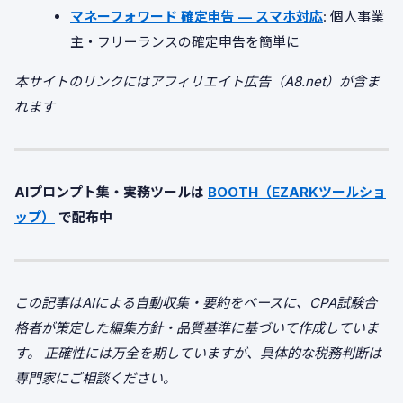
マネーフォワード 確定申告 — スマホ対応
: 個人事業
主・フリーランスの確定申告を簡単に
本サイトのリンクにはアフィリエイト広告（A8.net）が含ま
れます
AIプロンプト集・実務ツールは
BOOTH（EZARKツールショ
ップ）
で配布中
この記事はAIによる自動収集・要約をベースに、CPA試験合
格者が策定した編集方針・品質基準に基づいて作成していま
す。
正確性には万全を期していますが、具体的な税務判断は
専門家にご相談ください。