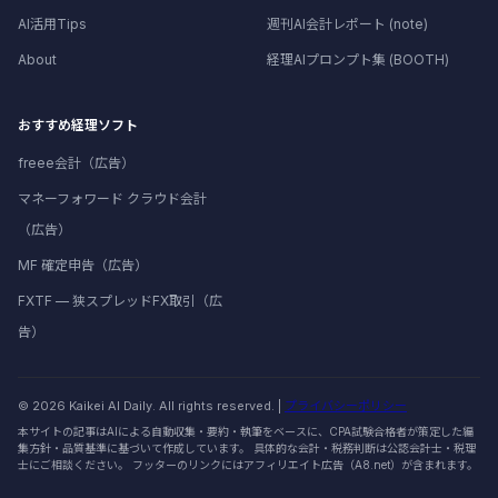
AI活用Tips
週刊AI会計レポート (note)
About
経理AIプロンプト集 (BOOTH)
おすすめ経理ソフト
freee会計（広告）
マネーフォワード クラウド会計
（広告）
MF 確定申告（広告）
FXTF — 狭スプレッドFX取引（広
告）
© 2026 Kaikei AI Daily. All rights reserved. |
プライバシーポリシー
本サイトの記事はAIによる自動収集・要約・執筆をベースに、CPA試験合格者が策定した編
集方針・品質基準に基づいて作成しています。 具体的な会計・税務判断は公認会計士・税理
士にご相談ください。 フッターのリンクにはアフィリエイト広告（A8.net）が含まれます。