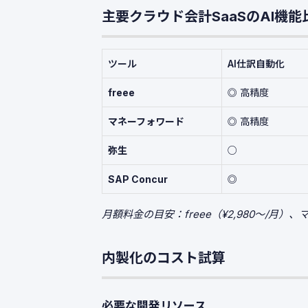
主要クラウド会計SaaSのAI機能
ツール
AI仕訳自動化
freee
◎ 高精度
マネーフォワード
◎ 高精度
弥生
○
SAP Concur
◎
月額料金の目安：freee（¥2,980〜/月）、
内製化のコスト試算
必要な開発リソース