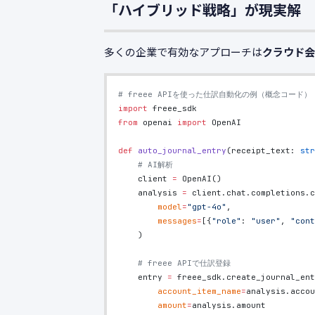
「ハイブリッド戦略」が現実解
多くの企業で有効なアプローチは
クラウド会
# freee APIを使った仕訳自動化の例（概念コード）
import
 freee_sdk
from
 openai 
import
 OpenAI
def
 auto_journal_entry
(receipt_text: 
str
    # AI解析
    client 
=
 OpenAI()
    analysis 
=
 client.chat.completions.c
        model
=
"gpt-4o"
,
        messages
=
[{
"role"
: 
"user"
, 
"cont
    )
    # freee APIで仕訳登録
    entry 
=
 freee_sdk.create_journal_ent
        account_item_name
=
analysis.accou
        amount
=
analysis.amount