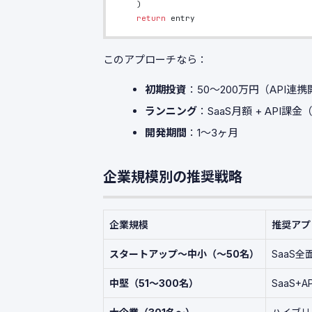
    )
    return
 entry
このアプローチなら：
初期投資
：50〜200万円（API連
ランニング
：SaaS月額 + API課
開発期間
：1〜3ヶ月
企業規模別の推奨戦略
企業規模
推奨アプ
スタートアップ〜中小（〜50名）
SaaS全
中堅（51〜300名）
SaaS+