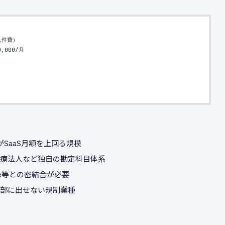
（人件費）
0,000/月
がSaaS月額を上回る規模
療法人など独自の勘定科目体系
acle等との密結合が必要
部に出せない規制業種