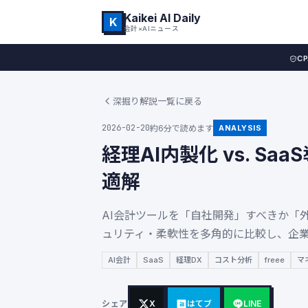
Kaikei AI Daily
K
会計×AIニュース
C
深掘り解説一覧に戻る
2026-02-20
約6分で読めます
ANALYSIS
経理AI内製化 vs. S
適解
AI会計ツールを「自社開発」すべきか「
ュリティ・柔軟性を多角的に比較し、企
AI会計
SaaS
経理DX
コスト分析
freee
マ
シェア
X
はてブ
LINE