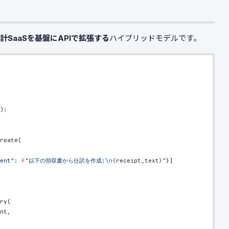
計SaaSを基盤にAPIで拡張する
ハイブリッドモデルです。
):
reate(
ent"
: 
f
"以下の領収書から仕訳を作成:
\n{
receipt_text
}
"
}]
ry(
nt,