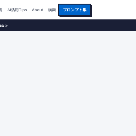
説
AI活用Tips
About
検索
プロンプト集
ロ向け