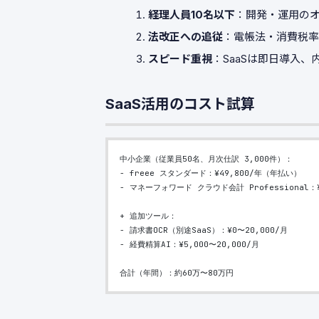
経理人員10名以下
：開発・運用の
法改正への追従
：電帳法・消費税率
スピード重視
：SaaSは即日導入、
SaaS活用のコスト試算
中小企業（従業員50名、月次仕訳 3,000件）：
- freee スタンダード：¥49,800/年（年払い）
- マネーフォワード クラウド会計 Professional：¥
+ 追加ツール：
- 請求書OCR（別途SaaS）：¥0〜20,000/月
- 経費精算AI：¥5,000〜20,000/月
合計（年間）：約60万〜80万円