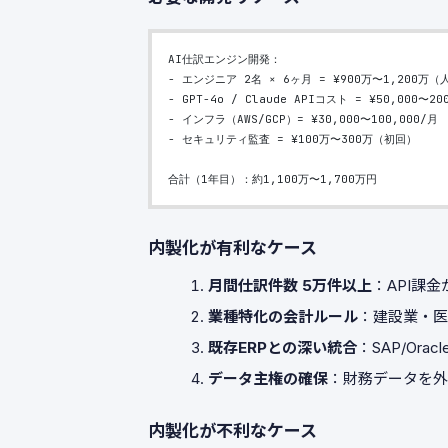
AI仕訳エンジン開発：
- エンジニア 2名 × 6ヶ月 = ¥900万〜1,200万
- GPT-4o / Claude APIコスト = ¥50,000〜20
- インフラ（AWS/GCP）= ¥30,000〜100,000/月
- セキュリティ監査 = ¥100万〜300万（初回）
合計（1年目）：約1,100万〜1,700万円
内製化が有利なケース
月間仕訳件数 5万件以上
：API課金
業種特化の会計ルール
：建設業・医
既存ERPとの深い統合
：SAP/Or
データ主権の確保
：財務データを外
内製化が不利なケース