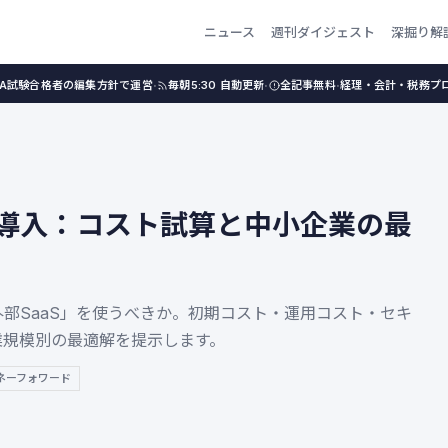
ニュース
週刊ダイジェスト
深掘り解
·
·
·
PA試験合格者の編集方針で運営
毎朝5:30 自動更新
全記事無料
経理・会計・税務プ
aaS導入：コスト試算と中小企業の最
外部SaaS」を使うべきか。初期コスト・運用コスト・セキ
業規模別の最適解を提示します。
ネーフォワード