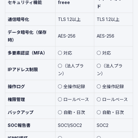
セキュリティ機能
freee
ド
通信暗号化
TLS 1.2以上
TLS 1.2以上
データ暗号化（保存
AES-256
AES-256
時）
多要素認証（MFA）
○ 対応
○ 対応
○（法人プラ
○（法人プラ
IPアドレス制限
ン）
ン）
操作ログ
○ 全操作記録
○ 全操作記録
権限管理
○ ロールベース
○ ロールベース
バックアップ
○ 自動・日次
○ 自動・日次
SOC報告書
SOC1/SOC2
SOC2