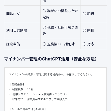
限
○ 誰がいつ閲覧したか
閲覧ログ
○ 記録
記録
○ 税務・社保手続きの
利用目的制限
○ 同様
み
廃棄機能
○ 退職後の一括削除
○ 対応
マイナンバー管理のChatGPT活用（安全な方法）
マイナンバーの収集・管理に関する社内ルールを作成してください。
【前提条件】
- 従業員数: 50名
- 使用システム: freee人事労務（クラウド）
- 収集方法: 従業員がスマホアプリで直接入力
【ルールに含めてほしい項目】