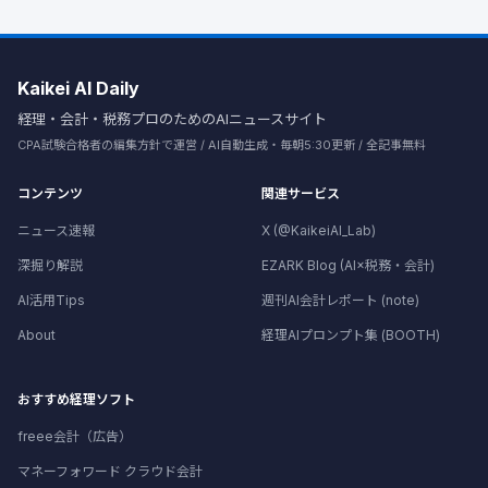
Kaikei AI Daily
経理・会計・税務プロのためのAIニュースサイト
CPA試験合格者の編集方針で運営 / AI自動生成・毎朝5:30更新 / 全記事無料
コンテンツ
関連サービス
ニュース速報
X (@KaikeiAI_Lab)
深掘り解説
EZARK Blog (AI×税務・会計)
AI活用Tips
週刊AI会計レポート (note)
About
経理AIプロンプト集 (BOOTH)
おすすめ経理ソフト
freee会計（広告）
マネーフォワード クラウド会計