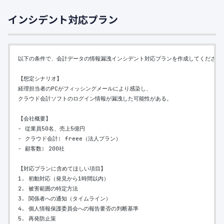
インシデント対応プラン
以下の条件で、会計データの情報漏洩インシデント対応プランを作成してください
【想定シナリオ】
経理担当者のPCがフィッシングメールにより感染し、
クラウド会計ソフトのログイン情報が漏洩した可能性がある。
【会社概要】
- 従業員50名、売上5億円
- クラウド会計: freee（法人プラン）
- 顧客数: 200社
【対応プランに含めてほしい項目】
1. 初動対応（発見から1時間以内）
2. 被害範囲の特定方法
3. 関係者への通知（タイムライン）
4. 個人情報保護委員会への報告要否の判断基準
5. 再発防止策