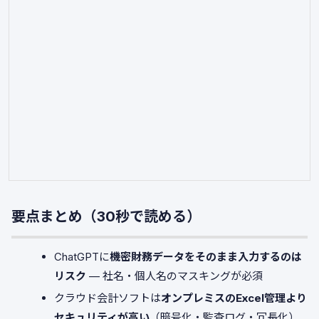
要点まとめ（30秒で読める）
ChatGPTに
機密財務データをそのまま入力するのは
リスク
— 社名・個人名のマスキングが必須
クラウド会計ソフトは
オンプレミスのExcel管理より
セキュリティが高い
（暗号化・監査ログ・冗長化）