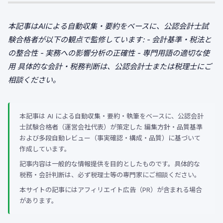
本記事はAIによる自動収集・要約をベースに、公認会計士試
験合格者が以下の観点で監修しています:
- 会計基準・税法と
の整合性
- 実務への影響分析の正確性
- 専門用語の適切な使
用
具体的な会計・税務判断は、公認会計士または税理士にご
相談ください。
本記事は AI による自動収集・要約・執筆をベースに、公認会計
士試験合格者（運営会社代表）が策定した 編集方針・品質基準
および多段自動レビュー（事実確認・構成・品質）に基づいて
作成しています。
記事内容は一般的な情報提供を目的としたものです。具体的な
税務・会計判断は、必ず税理士等の専門家にご相談ください。
本サイトの記事にはアフィリエイト広告（PR）が含まれる場合
があります。