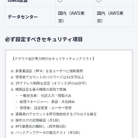
ISMS認証
○
○
国内（AWS東
国内（AWS東
データセンター
京）
京）
必ず設定すべきセキュリティ項目
【クラウド会計導入時のセキュリティチェックリスト】
□ 多要素認証（MFA）を全ユーザーに強制適用
□ 管理者アカウントのパスワードは16文字以上
□ IPアドレス制限を設定（オフィスIPのみ許可）
□ 権限設定を最小権限の原則で実施
  - 一般担当者: 仕訳入力・閲覧のみ
  - 経理マネージャー: 承認・月次締め
  - 管理者: 設定変更・ユーザー管理
□ 退職者のアカウントを即日無効化するプロセスを確立
□ 操作ログの定期確認（月1回）
□ API連携先の棚卸し（四半期1回）
□ バックアップデータの復元テスト（年1回）