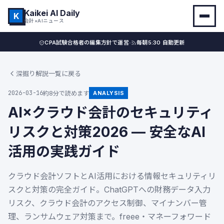
Kaikei AI Daily
K
会計×AIニュース
·
CPA試験合格者の編集方針で運営
毎朝5:30 自動更新
深掘り解説一覧に戻る
2026-03-16
約8分で読めます
ANALYSIS
AI×クラウド会計のセキュリティ
リスクと対策2026 — 安全なAI
活用の実践ガイド
クラウド会計ソフトとAI活用における情報セキュリティリ
スクと対策の完全ガイド。ChatGPTへの財務データ入力
リスク、クラウド会計のアクセス制御、マイナンバー管
理、ランサムウェア対策まで。freee・マネーフォワード