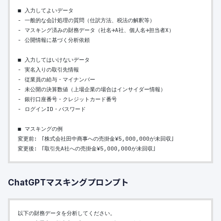
■ 入力してよいデータ
- 一般的な会計処理の質問（仕訳方法、税法の解釈等）
- マスキング済みの財務データ（社名→A社、個人名→担当者X）
- 公開情報に基づく分析依頼
■ 入力してはいけないデータ
- 実名入りの取引先情報
- 従業員の給与・マイナンバー
- 未公開の決算数値（上場企業の場合はインサイダー情報）
- 銀行口座番号・クレジットカード番号
- ログインID・パスワード
■ マスキングの例
変更前: 「株式会社田中商事への売掛金¥5,000,000が未回収」
変更後: 「取引先A社への売掛金¥5,000,000が未回収」
ChatGPTマスキングプロンプト
以下の財務データを分析してください。