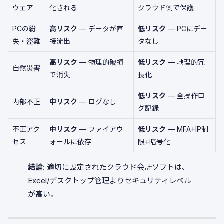
ウェア
化される
クラウド側で保護
PCの紛
高リスク
— データが直
低リスク
— PCにデー
失・盗難
接流出
タなし
高リスク
— 物理的破損
低リスク
— 地理的冗
自然災害
で消失
長化
低リスク
— 全操作ロ
内部不正
中リスク
— ログなし
グ記録
不正アク
中リスク
— ファイアウ
低リスク
— MFA+IP制
セス
ォールに依存
限+暗号化
結論
: 適切に設定されたクラウド会計ソフトは、
Excel/デスクトップ管理よりセキュリティレベル
が高い。