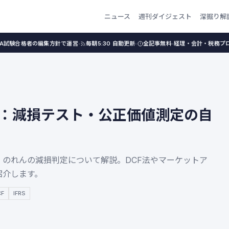
ニュース
週刊ダイジェスト
深掘り解
·
·
·
PA試験合格者の編集方針で運営
毎朝5:30 自動更新
全記事無料
経理・会計・税務プ
26：減損テスト・公正価値測定の自
、のれんの減損判定について解説。DCF法やマーケットア
紹介します。
CF
IFRS