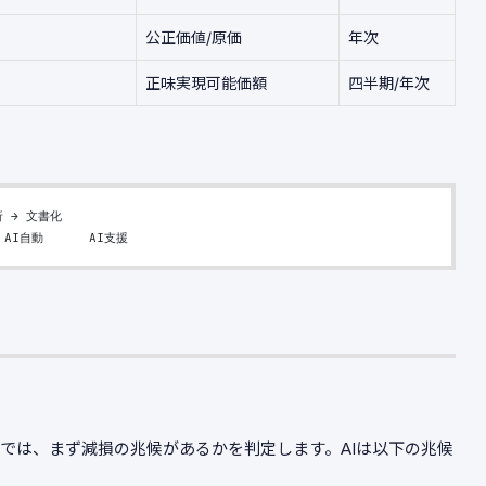
公正価値/原価
年次
正味実現可能価額
四半期/年次
 → 文書化
 AI自動      AI支援
では、まず減損の兆候があるかを判定します。AIは以下の兆候