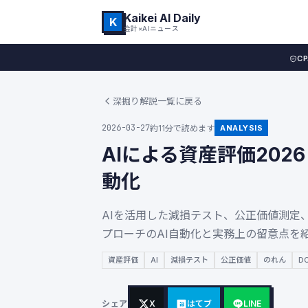
Kaikei AI Daily
K
会計×AIニュース
C
深掘り解説一覧に戻る
2026-03-27
約11分で読めます
ANALYSIS
AIによる資産評価20
動化
AIを活用した減損テスト、公正価値測定
プローチのAI自動化と実務上の留意点を
資産評価
AI
減損テスト
公正価値
のれん
D
シェア
X
はてブ
LINE