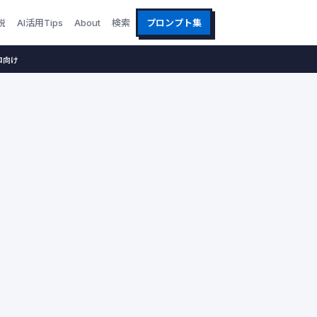
説
AI活用Tips
About
検索
プロンプト集
ロ向け