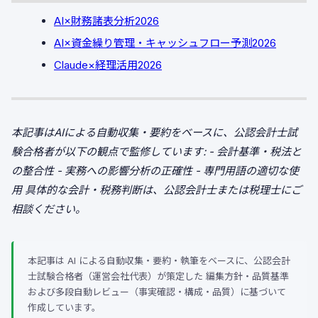
AI×財務諸表分析2026
AI×資金繰り管理・キャッシュフロー予測2026
Claude×経理活用2026
本記事はAIによる自動収集・要約をベースに、公認会計士試
験合格者が以下の観点で監修しています:
- 会計基準・税法と
の整合性
- 実務への影響分析の正確性
- 専門用語の適切な使
用
具体的な会計・税務判断は、公認会計士または税理士にご
相談ください。
本記事は AI による自動収集・要約・執筆をベースに、公認会計
士試験合格者（運営会社代表）が策定した 編集方針・品質基準
および多段自動レビュー（事実確認・構成・品質）に基づいて
作成しています。