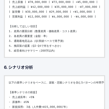
| 売上原価 | ¥78,000,000 | ¥73,000,000 | +¥5,000,000 |
| 売上総利益 | ¥42,000,000 | ¥35,000,000 | -¥7,000,000 |
| 販管費 | ¥30,000,000 | ¥29,000,000 | +¥1,000,000 |
| 営業利益 | ¥12,000,000 | ¥6,000,000 | -¥6,000,000 |
【分析してほしい項目】
1. 差異の要因分析（数量差異・価格差異・コスト差異）
2. 各差異の重要度（金額・率）
3. 通期着地見込み（Q1実績ベースで再予測）
4. 挽回策の提案（Q2-Q4で何をすべきか）
5. 経営者向けサマリー（200字以内）
6. シナリオ分析
以下の基準シナリオをベースに、楽観・悲観シナリオを含む3パターンの年間予算
【基準シナリオの前提】
- 売上成長率: +5%
- 原価率: 65%
- 新規採用: 3名（人件費+¥15,000,000/年）