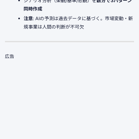
シナリオ分析（楽観/基準/悲観）を
数分で3パターン
同時作成
注意
: AIの予測は過去データに基づく。市場変動・新
規事業は人間の判断が不可欠
広告