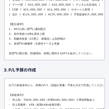
| マーケ部 | ¥10,000,000 | ¥18,000,000 | デジタル広告強化 |
| CS部 | ¥15,000,000 | ¥16,000,000 | サポート人員増 |
| 合計 | ¥110,000,000 | ¥139,000,000 | 予算超過¥19,000,000 |
【配分基準】
1. ROIの高い部門に優先配分
2. 前年実績+10%を基本上限
3. 戦略的投資（AI導入・新製品）は別枠検討
4. 各部門の稼働率・生産性データも考慮
各部門の配分額、削減理由、来期に期待するKPIを提示してください。
3. P/L予算の作成
以下の前提条件から、来期のP/L（損益計算書）予算を月次で作成してください。
【前提条件】
- 売上高: 月¥40,000,000（年間¥480,000,000）※季節変動あり
- 売上原価率: 65%（前期66%→改善目標）