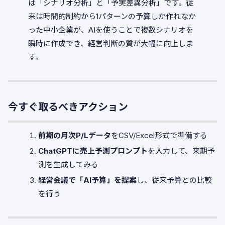
は「シナリオ分析」と「予実差異分析」です。従
来は時間的制約から1パターンの予算しか作れなか
った中小企業が、AIを使うことで複数シナリオを
瞬時に作成でき、経営判断の質が大幅に向上しま
す。
今すぐ取るべきアクション
前期の月次P/Lデータ
をCSV/Excel形式で準備する
ChatGPTに売上予測プロンプト
を入力して、来期予
測を生成してみる
経営会議で「AI予算」を提案
し、従来予算との比較
を行う