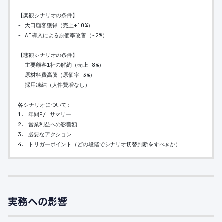
【楽観シナリオの条件】
- 大口顧客獲得（売上+10%）
- AI導入による原価率改善（-2%）
【悲観シナリオの条件】
- 主要顧客1社の解約（売上-8%）
- 原材料費高騰（原価率+3%）
- 採用凍結（人件費増なし）
各シナリオについて:
1. 年間P/Lサマリー
2. 営業利益への影響額
3. 必要なアクション
4. トリガーポイント（どの段階でシナリオ切替判断をすべきか）
実務への影響