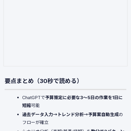
要点まとめ（30秒で読める）
ChatGPTで
予算策定に必要な3〜5日の作業を1日に
短縮
可能
過去データ入力→トレンド分析→予算案自動生成
の
フローが確立