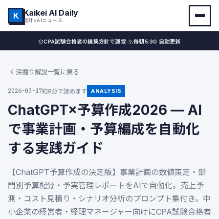
Kaikei AI Daily
K
会計×AIニュース
·
CPA試験合格者の編集方針で運営
毎朝5:30 自動更新
深掘り解説一覧に戻る
2026-03-17
約8分で読めます
ANALYSIS
ChatGPT×予算作成2026 — AI
で事業計画・予算編成を自動化
する実践ガイド
【ChatGPT予算作成の決定版】事業計画の数値策定・部
門別予算配分・予実管理レポートをAIで自動化。売上予
測・コスト見積り・シナリオ分析のプロンプト集付き。中
小企業の経営者・経理マネージャー向けにCPA試験合格者