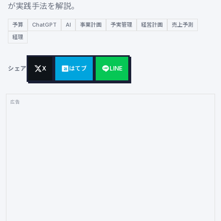
が実践手法を解説。
予算
ChatGPT
AI
事業計画
予実管理
経営計画
売上予測
経理
シェア
X
はてブ
LINE
広告