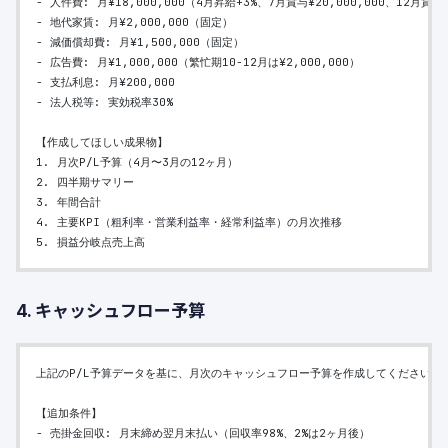
- 人件費: 月¥18,000,000（4月昇給+3%、7月賞与¥20,000,000、12月賞与¥
- 地代家賃: 月¥2,000,000（固定）
- 減価償却費: 月¥1,500,000（固定）
- 広告費: 月¥1,000,000（繁忙期10-12月は¥2,000,000）
- 支払利息: 月¥200,000
- 法人税等: 実効税率30%
【作成してほしい成果物】
1. 月次P/L予算（4月〜3月の12ヶ月）
2. 四半期サマリー
3. 年間合計
4. 主要KPI（粗利率・営業利益率・経常利益率）の月次推移
5. 損益分岐点売上高
4. キャッシュフロー予算
上記のP/L予算データを基に、月次のキャッシュフロー予算を作成してください。
【追加条件】
- 売掛金回収: 月末締め翌月末払い（回収率98%、2%は2ヶ月後）