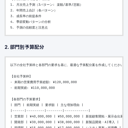
1. 月次売上予測（3パターン: 楽観/基準/悲観）
2. 年間売上合計（各パターン）
3. 成長率の前提条件
4. 季節変動パターンの分析
5. 予測の信頼度と注意点
2. 部門別予算配分
以下の全社予算枠と各部門の要求を基に、最適な予算配分案を作成してください。
【全社予算枠】
- 来期の営業費用予算総額: ¥120,000,000
- 前期実績: ¥110,000,000
【各部門の予算要求】
| 部門 | 前期実績 | 要求額 | 主な増加理由 |
|------|---------|--------|------------|
| 営業部 | ¥40,000,000 | ¥50,000,000 | 新規顧客開拓・展示会出展 |
| 開発部 | ¥30,000,000 | ¥38,000,000 | 新製品開発・AI導入 |
| 管理部 | ¥15,000,000 | ¥17,000,000 | システム更新・採用費 |