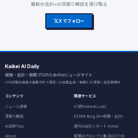
最新の会計×AI深掘り解説を受け取る
X でフォロー
Kaikei AI Daily
経理・会計・税務プロのためのAIニュースサイト
CPA試験合格者の編集方針で運営 / AI自動生成・毎朝5:30更新 / 全記事無料
コンテンツ
関連サービス
ニュース速報
X (@KaikeiAI_Lab)
深掘り解説
EZARK Blog (AI×税務・会計)
AI活用Tips
週刊AI会計レポート (note)
About
経理AIプロンプト集 (BOOTH)