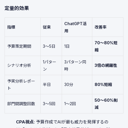
定量的効果
ChatGPT活
指標
従来
改善率
用
70〜80%短
予算策定期間
3〜5日
1日
縮
1パター
3パターン同
シナリオ分析
3倍の網羅性
ン
時
予実分析レポー
半日
30分
80%短縮
ト
50〜60%削
部門間調整回数
3〜5回
1〜2回
減
CPA視点
: 予算作成でAIが最も威力を発揮するの