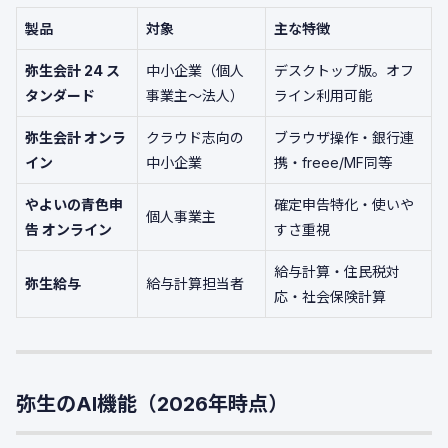
製品
対象
主な特徴
弥生会計 24 ス
中小企業（個人
デスクトップ版。オフ
タンダード
事業主〜法人）
ライン利用可能
弥生会計 オンラ
クラウド志向の
ブラウザ操作・銀行連
イン
中小企業
携・freee/MF同等
やよいの青色申
確定申告特化・使いや
個人事業主
告 オンライン
すさ重視
給与計算・住民税対
弥生給与
給与計算担当者
応・社会保険計算
弥生のAI機能（2026年時点）