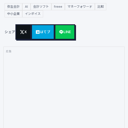
弥生会計
AI
会計ソフト
freee
マネーフォワード
比較
中小企業
インボイス
シェア
X
はてブ
LINE
広告