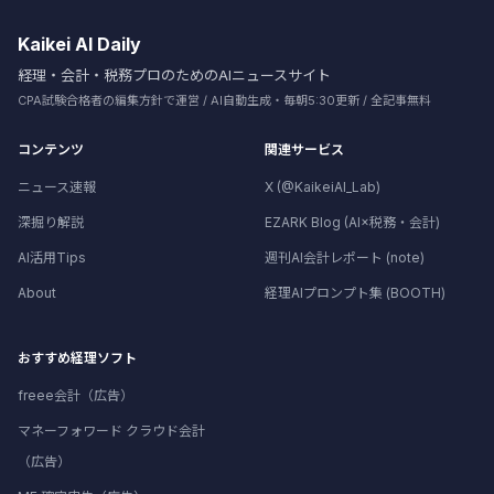
Kaikei AI Daily
経理・会計・税務プロのためのAIニュースサイト
CPA試験合格者の編集方針で運営 / AI自動生成・毎朝5:30更新 / 全記事無料
コンテンツ
関連サービス
ニュース速報
X (@KaikeiAI_Lab)
深掘り解説
EZARK Blog (AI×税務・会計)
AI活用Tips
週刊AI会計レポート (note)
About
経理AIプロンプト集 (BOOTH)
おすすめ経理ソフト
freee会計（広告）
マネーフォワード クラウド会計
（広告）