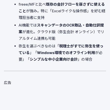
freee/MFと比べ
既存の会計フローを崩さずに使える
こと
が強み。特に「Excelライクな操作感」を好む経
理担当者に支持
AI機能では
スキャンデータのOCR取込・自動仕訳提
案
が進化。クラウド版（弥生会計 オンライン）でリ
アルタイム連携も可能
弥生を選ぶべきなのは「
税理士がすでに弥生を使っ
ている
」「
Windows環境でのオフライン利用
が必
要」「
シンプルな中小企業向け会計
」の場合
広告