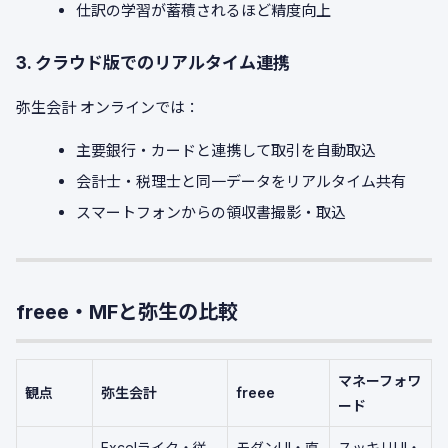
仕訳の学習が蓄積されるほど精度向上
3. クラウド版でのリアルタイム連携
弥生会計 オンラインでは：
主要銀行・カードと連携して取引を自動取込
会計士・税理士と同一データをリアルタイム共有
スマートフォンからの領収書撮影・取込
freee・MFと弥生の比較
マネーフォワ
観点
弥生会計
freee
ード
Excelライク・従
モダンUI・直
スッキリUI・