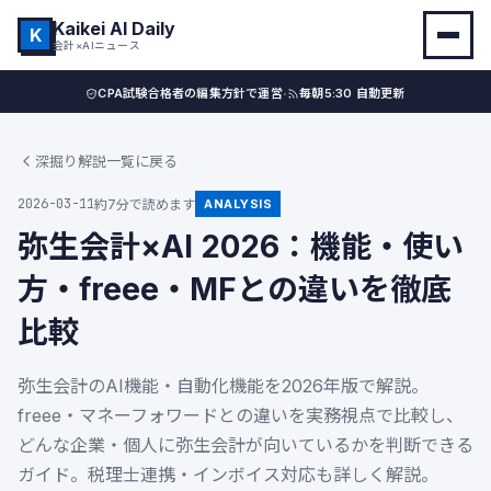
Kaikei AI Daily
K
会計×AIニュース
·
CPA試験合格者の編集方針で運営
毎朝5:30 自動更新
深掘り解説一覧に戻る
2026-03-11
約7分で読めます
ANALYSIS
弥生会計×AI 2026：機能・使い
方・freee・MFとの違いを徹底
比較
弥生会計のAI機能・自動化機能を2026年版で解説。
freee・マネーフォワードとの違いを実務視点で比較し、
どんな企業・個人に弥生会計が向いているかを判断できる
ガイド。税理士連携・インボイス対応も詳しく解説。