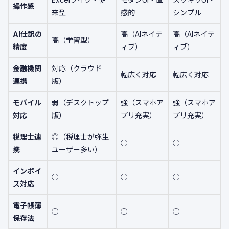
操作感
来型
感的
シンプル
AI仕訳の
高（AIネイテ
高（AIネイテ
高（学習型）
精度
ィブ）
ィブ）
金融機関
対応（クラウド
幅広く対応
幅広く対応
連携
版）
モバイル
弱（デスクトップ
強（スマホア
強（スマホア
対応
版）
プリ充実）
プリ充実）
税理士連
◎（税理士が弥生
○
○
携
ユーザー多い）
インボイ
○
○
○
ス対応
電子帳簿
○
○
○
保存法