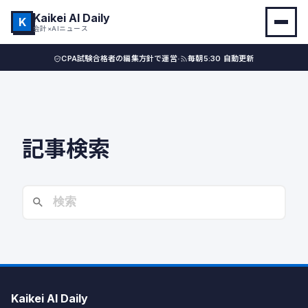
Kaikei AI Daily
K
会計×AIニュース
·
CPA試験合格者の編集方針で運営
毎朝5:30 自動更新
記事検索
Kaikei AI Daily