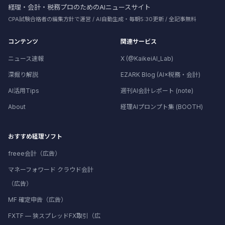
経理・会計・税務プロのためのAIニュースサイト
CPA試験合格者の編集方針で運営 / AI自動生成・毎朝5:30更新 / 全記事無料
コンテンツ
関連サービス
ニュース速報
X (@KaikeiAI_Lab)
深掘り解説
EZARK Blog (AI×税務・会計)
AI活用Tips
週刊AI会計レポート (note)
About
経理AIプロンプト集 (BOOTH)
おすすめ経理ソフト
freee会計（広告）
マネーフォワード クラウド会計
（広告）
MF 確定申告（広告）
FXTF — 狭スプレッドFX取引（広