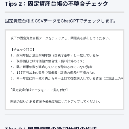
Tips 2：固定資産台帳の不整合チェック
固定資産台帳のCSVデータをChatGPTでチェックします。
以下の固定資産台帳データをチェックし、問題点を抽出してください。
【チェック項目】
1. 耐用年数が法定耐用年数（国税庁基準）と一致しているか
2. 取得価額と帳簿価額の整合性（償却計算のミス）
3. 既に耐用年数が経過しているが除却されていない資産
4. 100万円以上の資産で請求書・証憑の備考が空欄のもの
5. 同一年度に同一取引先から同一金額で複数購入している資産（二重計上の可能
[固定資産台帳データをここに貼り付け]
問題の疑いがある資産を優先度順にリストアップしてください。