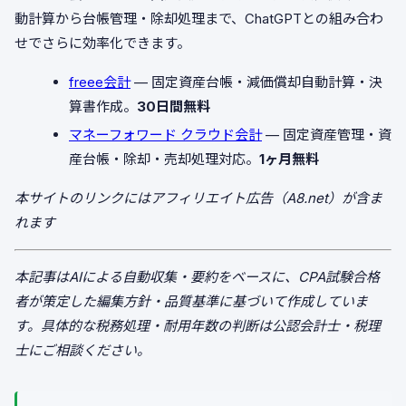
動計算から台帳管理・除却処理まで、ChatGPTとの組み合わ
せでさらに効率化できます。
freee会計
— 固定資産台帳・減価償却自動計算・決
算書作成。
30日間無料
マネーフォワード クラウド会計
— 固定資産管理・資
産台帳・除却・売却処理対応。
1ヶ月無料
本サイトのリンクにはアフィリエイト広告（A8.net）が含ま
れます
本記事はAIによる自動収集・要約をベースに、CPA試験合格
者が策定した編集方針・品質基準に基づいて作成していま
す。具体的な税務処理・耐用年数の判断は公認会計士・税理
士にご相談ください。