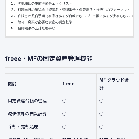
1. 実地棚卸の事前準備チェックリスト
2. 棚卸当日の確認票（資産名・管理番号・保管場所・状態）のフォーマット
3. 台帳との照合手順（在庫はあるが台帳にない / 台帳にあるが実在しない の
4. 除却・廃棄が必要な資産の判定基準
5. 棚卸結果の会計処理手順
freee・MFの固定資産管理機能
MF クラウド会
機能
freee
計
固定資産台帳の管理
○
○
減価償却の自動計算
○
○
除却・売却処理
○
○