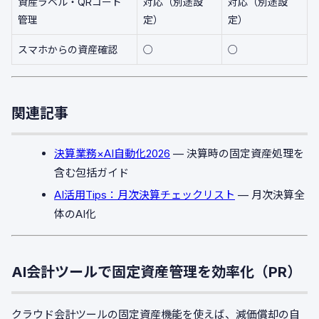
資産ラベル・QRコード
対応（別途設
対応（別途設
管理
定）
定）
スマホからの資産確認
○
○
関連記事
決算業務×AI自動化2026
— 決算時の固定資産処理を
含む包括ガイド
AI活用Tips：月次決算チェックリスト
— 月次決算全
体のAI化
AI会計ツールで固定資産管理を効率化（PR）
クラウド会計ツールの固定資産機能を使えば、減価償却の自