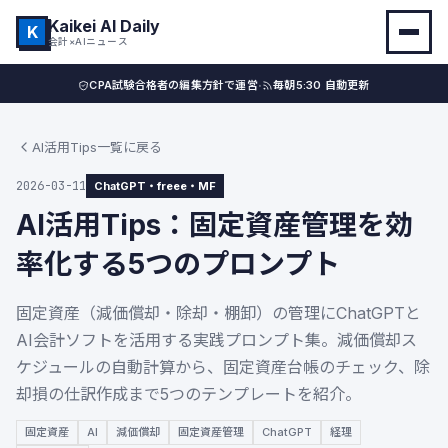
Kaikei AI Daily
K
会計×AIニュース
·
CPA試験合格者の編集方針で運営
毎朝5:30 自動更新
AI活用Tips一覧に戻る
2026-03-11
ChatGPT・freee・MF
AI活用Tips：固定資産管理を効
率化する5つのプロンプト
固定資産（減価償却・除却・棚卸）の管理にChatGPTと
AI会計ソフトを活用する実践プロンプト集。減価償却ス
ケジュールの自動計算から、固定資産台帳のチェック、除
却損の仕訳作成まで5つのテンプレートを紹介。
固定資産
AI
減価償却
固定資産管理
ChatGPT
経理