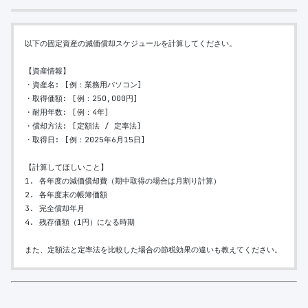
以下の固定資産の減価償却スケジュールを計算してください。
【資産情報】
・資産名: [例：業務用パソコン]
・取得価額: [例：250,000円]
・耐用年数: [例：4年]
・償却方法: [定額法 / 定率法]
・取得日: [例：2025年6月15日]
【計算してほしいこと】
1. 各年度の減価償却費（期中取得の場合は月割り計算）
2. 各年度末の帳簿価額
3. 完全償却年月
4. 残存価額（1円）になる時期
また、定額法と定率法を比較した場合の節税効果の違いも教えてください。