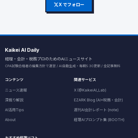
X でフォロー
Kaikei AI Daily
経理・会計・税務プロのためのAIニュースサイト
CPA試験合格者の編集方針で運営 / AI自動生成・毎朝5:30更新 / 全記事無料
コンテンツ
関連サービス
ニュース速報
X (@KaikeiAI_Lab)
深掘り解説
EZARK Blog (AI×税務・会計)
AI活用Tips
週刊AI会計レポート (note)
About
経理AIプロンプト集 (BOOTH)
おすすめ経理ソフト