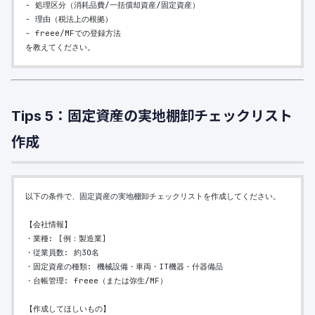
- 処理区分（消耗品費/一括償却資産/固定資産）
- 理由（税法上の根拠）
- freee/MFでの登録方法
を教えてください。
Tips 5：固定資産の実地棚卸チェックリスト
作成
以下の条件で、固定資産の実地棚卸チェックリストを作成してください。
【会社情報】
・業種: [例：製造業]
・従業員数: 約30名
・固定資産の種類: 機械設備・車両・IT機器・什器備品
・台帳管理: freee（または弥生/MF）
【作成してほしいもの】