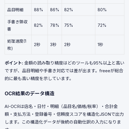
品目明細
88%
86%
82%
80%
手書き領収
82%
78%
75%
72%
書
処理速度(1
2秒
3秒
2秒
1秒
枚)
ポイント:
金額の読み取り精度はどのツールも95%以上と高い
ですが、品目明細や手書き対応では差が出ます。freeeが総合
的に最も高い精度を示しています。
OCR結果のデータ構造
AI-OCRは店名・日付・明細（品目名/価格/税率）・合計金
額・支払方法・登録番号・信頼度スコアを構造化JSONで出力
します。この構造化データが後続の自動仕訳の入力になりま