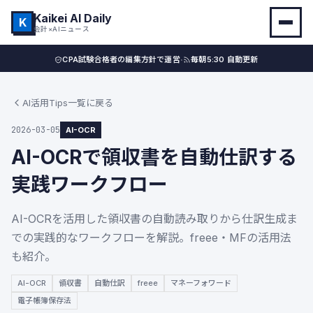
Kaikei AI Daily
K
会計×AIニュース
·
CPA試験合格者の編集方針で運営
毎朝5:30 自動更新
AI活用Tips一覧に戻る
2026-03-05
AI-OCR
AI-OCRで領収書を自動仕訳する
実践ワークフロー
AI-OCRを活用した領収書の自動読み取りから仕訳生成ま
での実践的なワークフローを解説。freee・MFの活用法
も紹介。
AI-OCR
領収書
自動仕訳
freee
マネーフォワード
電子帳簿保存法