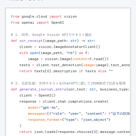
from
 google.cloud 
import
 vision
from
 openai 
import
 OpenAI
# 1. OCR: Google Vision APIでテキスト抽出
def
 ocr_receipt
(image_path: 
str
) -> 
str
:
    client 
=
 vision.ImageAnnotatorClient()
    with
 open
(image_path, 
"rb"
) 
as
 f:
        image 
=
 vision.Image(
content
=
f.read())
    texts 
=
 client.text_detection(
image
=
image).text_annota
    return
 texts[
0
].description 
if
 texts 
else
 ""
# 2. 仕訳生成: OCRテキストをChatGPTに渡してJSON形式で仕訳を取得
def
 generate_journal_entry
(ocr_text: 
str
, business_type: 
s
    client 
=
 OpenAI()
    response 
=
 client.chat.completions.create(
        model
=
"gpt-4o"
,
        messages
=
[{
"role"
: 
"user"
, 
"content"
: 
f
"以下のOCR結
        response_format
=
{
"type"
: 
"json_object"
}
    )
    return
 json.loads(response.choices[
0
].message.content)