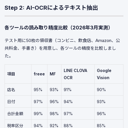
Step 2: AI-OCRによるテキスト抽出
各ツールの読み取り精度比較（2026年3月実測）
テスト用に50枚の領収書（コンビニ、飲食店、Amazon、公
共料金、手書き）を用意し、各ツールの精度を比較しまし
た。
LINE CLOVA
Google
項目
freee
MF
OCR
Vision
店名
95%
93%
91%
90%
日付
97%
96%
94%
93%
合計金額
99%
98%
97%
96%
税率区分
94%
92%
88%
85%