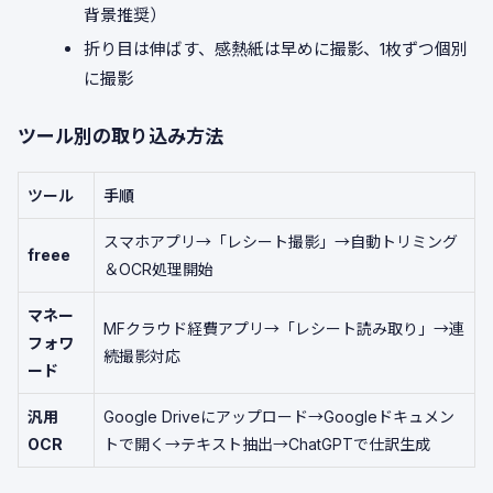
背景推奨）
折り目は伸ばす、感熱紙は早めに撮影、1枚ずつ個別
に撮影
ツール別の取り込み方法
ツール
手順
スマホアプリ→「レシート撮影」→自動トリミング
freee
＆OCR処理開始
マネー
MFクラウド経費アプリ→「レシート読み取り」→連
フォワ
続撮影対応
ード
汎用
Google Driveにアップロード→Googleドキュメン
OCR
トで開く→テキスト抽出→ChatGPTで仕訳生成