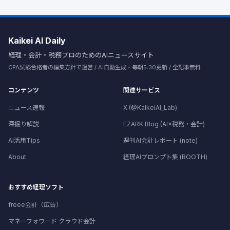
Kaikei AI Daily
経理・会計・税務プロのためのAIニュースサイト
CPA試験合格者の編集方針で運営 / AI自動生成・毎朝5:30更新 / 全記事無料
コンテンツ
関連サービス
ニュース速報
X (@KaikeiAI_Lab)
深掘り解説
EZARK Blog (AI×税務・会計)
AI活用Tips
週刊AI会計レポート (note)
About
経理AIプロンプト集 (BOOTH)
おすすめ経理ソフト
freee会計（広告）
マネーフォワード クラウド会計