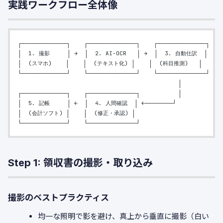
実践ワークフロー全体像
┌─────────────┐    ┌──────────────┐    ┌──────────────┐
│  1. 撮影     │ →  │  2. AI-OCR   │ →  │  3. 自動仕訳  │
│  (スマホ)    │    │  (テキスト化) │    │  (科目推測)   │
└─────────────┘    └──────────────┘    └──────────────┘
                                              │
┌─────────────┐    ┌──────────────┐           │
│  5. 記帳     │ ←  │  4. 人間確認  │ ←────────┘
│  (会計ソフト) │    │  (修正・承認) │
└─────────────┘    └──────────────┘
Step 1: 領収書の撮影・取り込み
撮影のベストプラクティス
均一な照明で影を避け、真上から垂直に撮影（白い