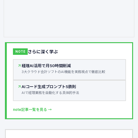
さらに深く学ぶ
NOTE
経理AI活用で月50時間削減
3大クラウド会計ソフトのAI機能を実務視点で徹底比較
AIコード生成プロンプト5鉄則
AIで経理業務を自動化する具体的手法
note記事一覧を見る →