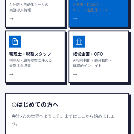
AI仕訳・自動化ツールの
AI監査・DX動向・
実務導入情報
キャリア差別化ヒント
→
→
税理士・税務スタッフ
経営企画・CFO
税務AI・顧客提案に使える
AI投資判断・競合動向・
最新ネタ収集
戦略的インサイト
→
→
はじめての方へ
会計×AIの世界へようこそ。まずはここから始めましょ
う。