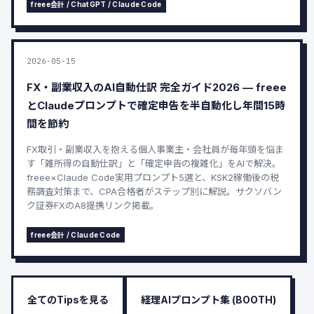
freee会計 / ChatGPT / Claude Code
2026-05-15
FX・副業収入のAI自動仕訳 完全ガイド2026 — freee
とClaudeプロンプトで確定申告を半自動化し年間15時
間を節約
FX取引・副業収入を抱える個人事業主・会社員が毎年頭を悩ま
す「雑所得の自動仕訳」と「確定申告の複雑化」をAIで解決。
freee×Claude Code実用プロンプト5選と、KSK2稼働後の税
務調査対策まで、CPA合格者がステップ別に解説。サクソバン
ク証券FXのA8提携リンク掲載。
freee会計 / Claude Code
全てのTipsを見る
経理AIプロンプト集 (BOOTH)