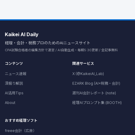
Kaikei AI Daily
経理・会計・税務プロのためのAIニュースサイト
CPA試験合格者の編集方針で運営 / AI自動生成・毎朝5:30更新 / 全記事無料
コンテンツ
関連サービス
ニュース速報
X (@KaikeiAI_Lab)
深掘り解説
EZARK Blog (AI×税務・会計)
AI活用Tips
週刊AI会計レポート (note)
About
経理AIプロンプト集 (BOOTH)
おすすめ経理ソフト
freee会計（広告）