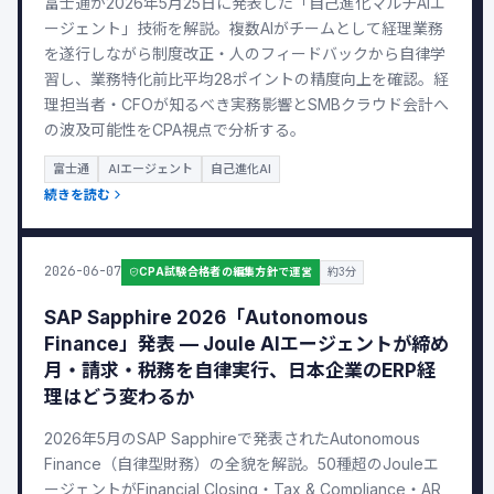
富士通が2026年5月25日に発表した「自己進化マルチAIエ
ージェント」技術を解説。複数AIがチームとして経理業務
を遂行しながら制度改正・人のフィードバックから自律学
習し、業務特化前比平均28ポイントの精度向上を確認。経
理担当者・CFOが知るべき実務影響とSMBクラウド会計へ
の波及可能性をCPA視点で分析する。
富士通
AIエージェント
自己進化AI
続きを読む
2026-06-07
CPA試験合格者の編集方針で運営
約3分
SAP Sapphire 2026「Autonomous
Finance」発表 — Joule AIエージェントが締め
月・請求・税務を自律実行、日本企業のERP経
理はどう変わるか
2026年5月のSAP Sapphireで発表されたAutonomous
Finance（自律型財務）の全貌を解説。50種超のJouleエ
ージェントがFinancial Closing・Tax & Compliance・AR