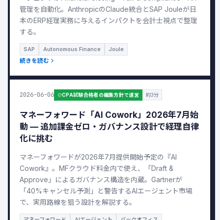
管理を自動化。AnthropicのClaude統合とSAP Jouleが日
本のERP経理実務に与えるインパクトを会計士視点で整理
する。
SAP
Autonomous Finance
Joule
続きを読む
2026-06-06
CPA試験合格者の編集方針で運営
約3分
マネーフォワード「AI Cowork」2026年7月始
動 — 追加課金ゼロ・ガバナンス設計で経理自律
化に挑む
マネーフォワードが2026年7月提供開始予定の『AI
Cowork』。MFクラウド料金内で使え、「Draft &
Approve」によるガバナンス構造を内蔵。Gartnerが
「40%キャンセル予測」と警告するAIエージェント市場
で、実用路線を狙う設計を解説する。
マネーフォワード
AIエージェント
バックオフィス