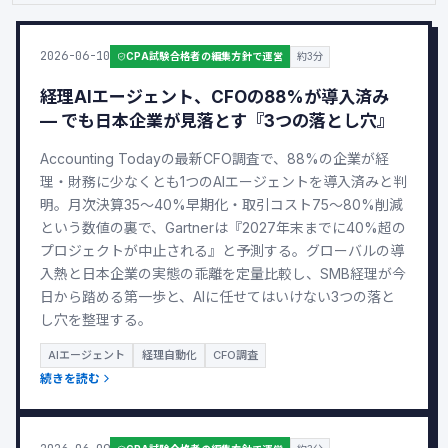
2026-06-10
CPA試験合格者の編集方針で運営
約3分
経理AIエージェント、CFOの88%が導入済み
— でも日本企業が見落とす『3つの落とし穴』
Accounting Todayの最新CFO調査で、88%の企業が経
理・財務に少なくとも1つのAIエージェントを導入済みと判
明。月次決算35〜40%早期化・取引コスト75〜80%削減
という数値の裏で、Gartnerは『2027年末までに40%超の
プロジェクトが中止される』と予測する。グローバルの導
入熱と日本企業の実態の乖離を定量比較し、SMB経理が今
日から踏める第一歩と、AIに任せてはいけない3つの落と
し穴を整理する。
AIエージェント
経理自動化
CFO調査
続きを読む