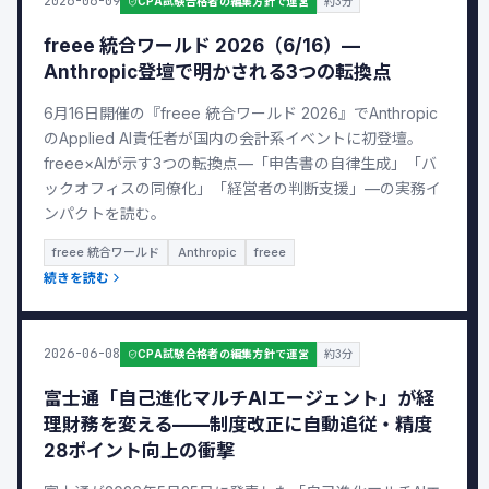
2026-06-09
CPA試験合格者の編集方針で運営
約3分
freee 統合ワールド 2026（6/16）—
Anthropic登壇で明かされる3つの転換点
6月16日開催の『freee 統合ワールド 2026』でAnthropic
のApplied AI責任者が国内の会計系イベントに初登壇。
freee×AIが示す3つの転換点—「申告書の自律生成」「バ
ックオフィスの同僚化」「経営者の判断支援」—の実務イ
ンパクトを読む。
freee 統合ワールド
Anthropic
freee
続きを読む
2026-06-08
CPA試験合格者の編集方針で運営
約3分
富士通「自己進化マルチAIエージェント」が経
理財務を変える——制度改正に自動追従・精度
28ポイント向上の衝撃