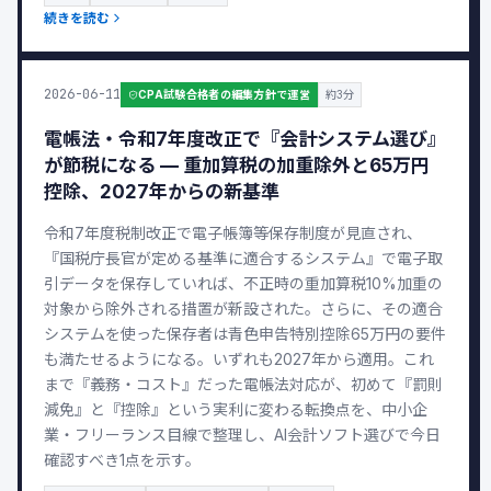
続きを読む
2026-06-11
CPA試験合格者の編集方針で運営
約3分
電帳法・令和7年度改正で『会計システム選び』
が節税になる — 重加算税の加重除外と65万円
控除、2027年からの新基準
令和7年度税制改正で電子帳簿等保存制度が見直され、
『国税庁長官が定める基準に適合するシステム』で電子取
引データを保存していれば、不正時の重加算税10%加重の
対象から除外される措置が新設された。さらに、その適合
システムを使った保存者は青色申告特別控除65万円の要件
も満たせるようになる。いずれも2027年から適用。これ
まで『義務・コスト』だった電帳法対応が、初めて『罰則
減免』と『控除』という実利に変わる転換点を、中小企
業・フリーランス目線で整理し、AI会計ソフト選びで今日
確認すべき1点を示す。