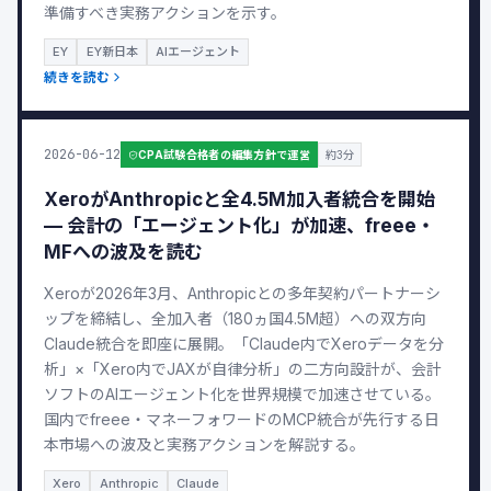
準備すべき実務アクションを示す。
EY
EY新日本
AIエージェント
続きを読む
2026-06-12
CPA試験合格者の編集方針で運営
約3分
XeroがAnthropicと全4.5M加入者統合を開始
— 会計の「エージェント化」が加速、freee・
MFへの波及を読む
Xeroが2026年3月、Anthropicとの多年契約パートナーシ
ップを締結し、全加入者（180ヵ国4.5M超）への双方向
Claude統合を即座に展開。「Claude内でXeroデータを分
析」×「Xero内でJAXが自律分析」の二方向設計が、会計
ソフトのAIエージェント化を世界規模で加速させている。
国内でfreee・マネーフォワードのMCP統合が先行する日
本市場への波及と実務アクションを解説する。
Xero
Anthropic
Claude