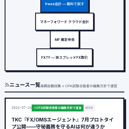
freee会計 — 無料で試す
マネーフォワード クラウド会計
MF 確定申告
FXTF — 狭スプレッドFX取引
ニュース一覧
毎朝自動収集 × CPA試験合格者の編集方針で運営
2026-07-24
CPA試験合格者の編集方針で運営
約3分
TKC『FX/OMSエージェント』7月プロトタイ
プ公開——守秘義務を守るAIは何が違うか