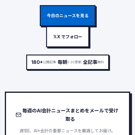
今日のニュースを見る
X でフォロー
·
·
180+
毎朝
全記事
公開記事
5:30更新
無料
毎週のAI会計ニュースまとめをメールで受け
取る
週1回、AI×会計の重要ニュースを厳選してお届け。