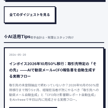
全てのダイジェストを見る
AI活用Tips
若手会計士・税理士スタッフ向け
2026-05-20
インボイス2026年10月50%移行：取引先特定の「そ
の先」——AIで勧奨メール×CFO報告書を自動生成す
る実務フロー
取引先の未登録抽出で終わっていないか？2026年10月の50%控
除移行まで残り5ヶ月、経理担当者が次にやるべき「取引先への
勧奨メール自動生成」と「CFO向け影響額レポート自動生成」
をAI×freeeで半日以内に完成させる実務フロー。