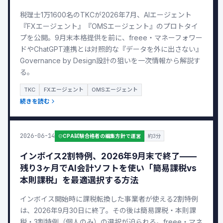
税理士1万1600名のTKCが2026年7月、AIエージェント
『FXエージェント』『OMSエージェント』のプロトタイ
プを公開。9月末本格提供を前に、freee・マネーフォワー
ドやChatGPT連携とは対照的な『データを外に出さない』
Governance by Design設計の狙いを一次情報から解説す
る。
TKC
FXエージェント
OMSエージェント
続きを読む
2026-06-14
CPA試験合格者の編集方針で運営
約3分
インボイス2割特例、2026年9月末で終了——
残り3ヶ月でAI会計ソフトを使い「簡易課税vs
本則課税」を最適選択する方法
インボイス開始時に課税転換した事業者が使える2割特例
は、2026年9月30日に終了。その後は簡易課税・本則課
税・3割特例（個人のみ）の選択が迫られる。freee・マネ