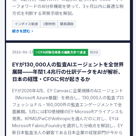
ーフォワードのAI分析機能を使って、3ヶ月以内に最適な税
方式を判断する実務手順を解説。
インボイス制度
2割特例
簡易課税
続きを読む
2026-06-13
CPA試験合格者の編集方針で運営
約3分
EYが130,000人の監査AIエージェントを全世界
展開——年間1.4兆行の仕訳データをAIが解析、
日本の経理・CFOに何が起きるか
EYが2026年4月、EY Canvasに企業規模のAIエージェント
（Microsoft Azure基盤）を統合し、130,000人の監査プロ
フェッショナル・160,000件の監査エンゲージメントで全
面展開。5月には$10億規模のEY-Microsoftアライアンスも
発表。KPMG/PwCがAnthropicを選んだのに対し、EYは
Microsoft Fabric/Foundryを選択した分岐点を解説し、EY
新日本監査法人の顧客である日本企業の経理部門が今から